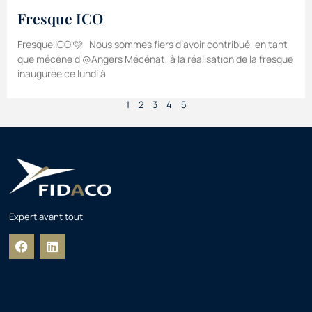
Fresque ICO
Fresque ICO 🩷 Nous sommes fiers d’avoir contribué, en tant
que mécène d’@Angers Mécénat, à la réalisation de la fresque
inaugurée ce lundi à
1
2
3
4
5
Expert avant tout