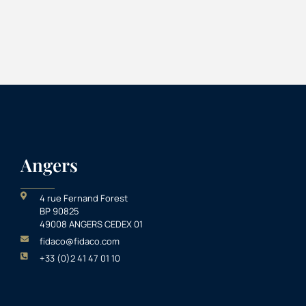
Angers
4 rue Fernand Forest
BP 90825
49008 ANGERS CEDEX 01
fidaco@fidaco.com
+33 (0)2 41 47 01 10