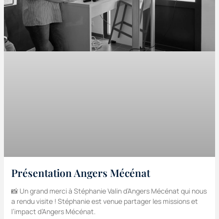
Présentation Angers Mécénat
📸 Un grand merci à Stéphanie Valin d’Angers Mécénat qui nous
a rendu visite ! Stéphanie est venue partager les missions et
l’impact d’Angers Mécénat.