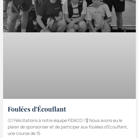
Foulées d’Écouflant
🏃‍♀️ Félicitations à notre équipe FIDACO ! 🎖 Nous avons eu le
plaisir de sponsoriser et de participer aux foulées d’Ecouflant,
une course de 15